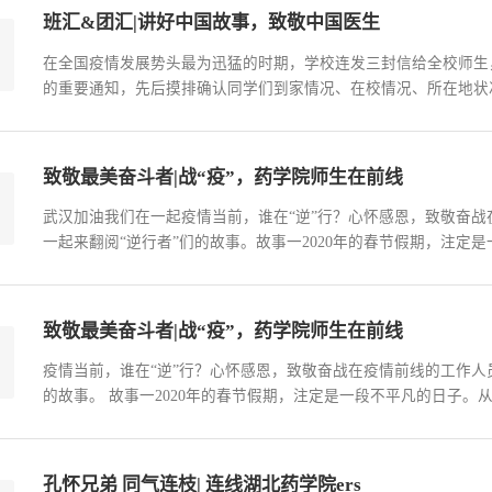
班汇&团汇|讲好中国故事，致敬中国医生
在全国疫情发展势头最为迅猛的时期，学校连发三封信给全校师生
的重要通知，先后摸排确认同学们到家情况、在校情况、所在地状
动……2016级制药工程班全体同学积极配合学校及学院的工作安
《老师请回答》特别节目，观看《中国医生》纪录片。在此基础上，召
致敬最美奋斗者|战“疫”，药学院师生在前线
武汉加油我们在一起疫情当前，谁在“逆”行？心怀感恩，致敬奋
一起来翻阅“逆行者”们的故事。故事一2020年的春节假期，注
延至全国各地。面对来势汹汹的疫情，无数医护人员挺身而出，同
科研人员，中央民族大学药学院的硕士生导师赵焕虎老师，便是其中一
致敬最美奋斗者|战“疫”，药学院师生在前线
​疫情当前，谁在“逆”行？心怀感恩，致敬奋战在疫情前线的工作
的故事。 故事一2020年的春节假期，注定是一段不平凡的日子
势汹汹的疫情，无数医护人员挺身而出，同疫情展开搏斗。与他们
学药学院的硕士生导师赵焕虎老师，便是其中一位。 从1月30日至今，
孔怀兄弟 同气连枝| 连线湖北药学院ers