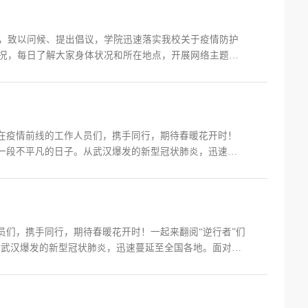
，致以问候、提出倡议，学院迅速落实我校关于疫情防护
况，每日了解大家身体状况和所在地点，开展网络主题活
排，每日主动、及时反馈个人状况，线上接龙承诺书，观看
开“讲好中...
战在疫情前线的工作人员们，携手同行，期待春暖花开时！
定是一段不平凡的日子。从武汉爆发的新型冠状肺炎，迅速蔓
疫情展开搏斗。与他们一起奋斗在抗疫前线的，还有许多
位。 从...
人员们，携手同行，期待春暖花开时！一起来翻阅“逆行者”们
。从武汉爆发的新型冠状肺炎，迅速蔓延至全国各地。面对来
一起奋斗在抗疫前线的，还有许多科研人员，中央民族大
放...