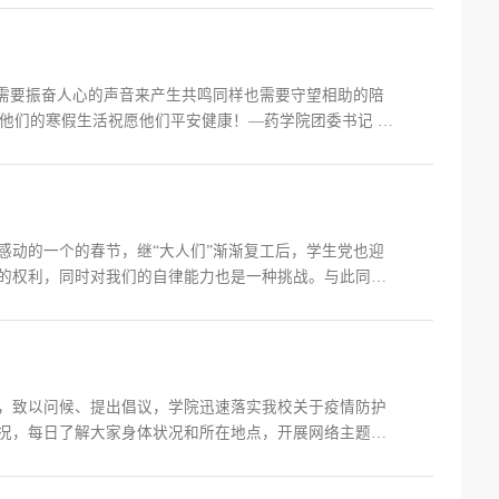
项目分工...
们需要振奋人心的声音来产生共鸣同样也需要守望相助的陪
解他们的寒假生活祝愿他们平安健康！—药学院团委书记 李
，刚回家没几天的我和一群好朋友相约去母校玩。那天，天气
马...
又感动的一个的春节，继“大人们”渐渐复工后，学生党也迎
的权利，同时对我们的自律能力也是一种挑战。与此同
些让我们反思，而有些却以妖魔化的言论试图引导我们的
；有的人偶...
生，致以问候、提出倡议，学院迅速落实我校关于疫情防护
况，每日了解大家身体状况和所在地点，开展网络主题活
排，每日主动、及时反馈个人状况，线上接龙承诺书，观看
开“讲好...