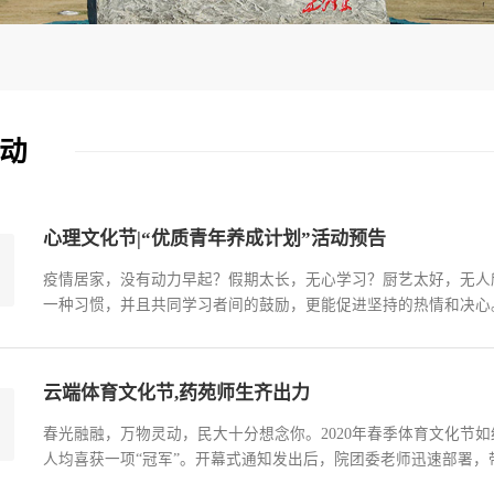
动
心理文化节|“优质青年养成计划”活动预告
疫情居家，没有动力早起？假期太长，无心学习？厨艺太好，无人
一种习惯，并且共同学习者间的鼓励，更能促进坚持的热情和决心
互监督、激励、交流，从校友成为朋友，击退心理上的懒惰，一起
作部、学生处中央民族大学心理健康与咨询中心二、承办单位中央民
云端体育文化节,药苑师生齐出力
春光融融，万物灵动，民大十分想念你。2020年春季体育文化节
人均喜获一项“冠军”。开幕式通知发出后，院团委老师迅速部署
了《和你一样》校运会开幕式视频。短短几十秒的镜头，1名老师、