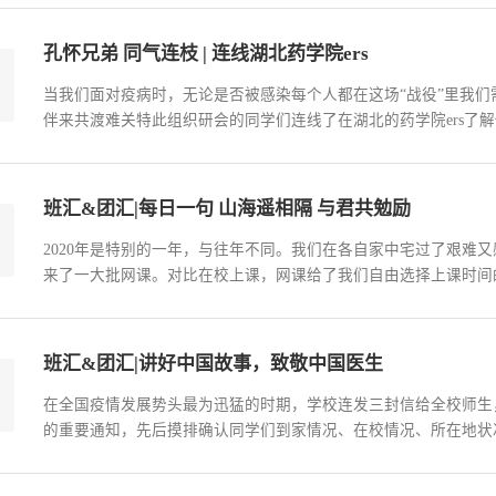
“疫”风采，表达思念和祝福，助力“云端”体育文化节。5天的时间，从
孔怀兄弟 同气连枝 | 连线湖北药学院ers
​当我们面对疫病时，无论是否被感染每个人都在这场“战役”里我
伴来共渡难关特此组织研会的同学们连线了在湖北的药学院ers了
秋蓉 纪小桐：黎明一定会到来1月18号，春节前的最后一个周末
十分好，冬天里难得一见的晴日暖风，天空是蔚蓝的，街上已经是车水
班汇&团汇|每日一句 山海遥相隔 与君共勉励
​2020年是特别的一年，与往年不同。我们在各自家中宅过了艰难
来了一大批网课。对比在校上课，网课给了我们自由选择上课时间
时，网络上充斥着很多关于疫情的消息，它们有些让我们感动，有
思想偏离正轨。有的人有时会迷茫，不知如何正确看待各类网络新闻
班汇&团汇|讲好中国故事，致敬中国医生
​在全国疫情发展势头最为迅猛的时期，学校连发三封信给全校师
的重要通知，先后摸排确认同学们到家情况、在校情况、所在地状
动……2016级制药工程班全体同学积极配合学校及学院的工作安
《老师请回答》特别节目，观看《中国医生》纪录片。在此基础上，召