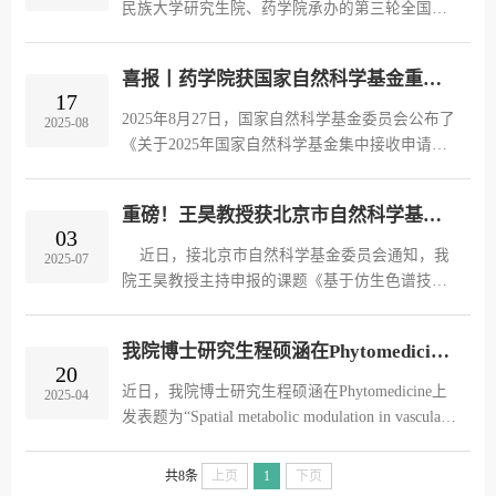
民族大学研究生院、药学院承办的第三轮全国高
等学校中医药研究生教育规划教材《民族医学基
础理论与特色疗法》编写启动会暨第一届民族医
喜报丨药学院获国家自然科学基金重点1项、面上1项
药高等教育高质量发展论坛在中央民族大学海淀
17
校区隆重召开。中国民族医药学会会长苏钢强，
2025年8月27日，国家自然科学基金委员会公布了
2025-08
中央民族大学党委常委、副校长马林涛、甘明
《关于2025年国家自然科学基金集中接收申请项
刚，人民卫生出版社中医药中心主任、人卫西南
目评审结果的通告》。中央民族大学药学院庞宗
分社董事长张科，人民卫生出版社中医药中心编
然教授“菩人丹通过肠-胰和肠-肌轴驱动胰岛β细
审周玲，中央民族大学...
重磅！王昊教授获北京市自然科学基金联合基金重点项目立项
胞和肌卫星细胞代谢重编程治疗T2DM肌少症的
03
作用机制与药效物质基础研究”获批重点项目，阿
近日，接北京市自然科学基金委员会通知，我
2025-07
里穆斯教授“蒙古高原龙胆属药用植物品种整理及
院王昊教授主持申报的课题《基于仿生色谱技术
资源评价”获批面上项目。
发现TGF-β与其受体互作抑制剂及抗肺纤维化研
究》成功获批北京市自然科学基金-海淀原始创新
我院博士研究生程硕涵在Phytomedicine上发表论文
联合基金重点项目。
20
近日，我院博士研究生程硕涵在Phytomedicine上
2025-04
发表题为“Spatial metabolic modulation in vascular
dementia by Erigeron breviscapus injection using
ambient mass spectrometry imaging”的研究论文，
共8条
上页
1
下页
该研究采用空气动力辅助解吸电喷雾电离质谱成