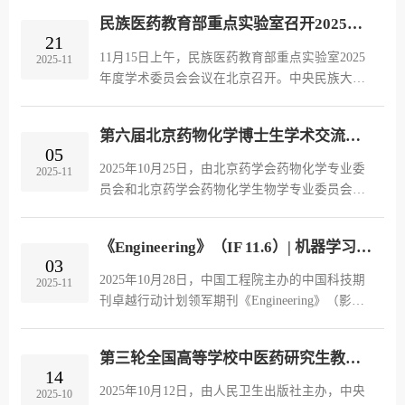
苷调节HOXA6-NAV2轴治疗类风湿关节炎的作用
民族医药教育部重点实验室召开2025年度学术委员会会议
机制研究”获批青年项目立项。
21
11月15日上午，民族医药教育部重点实验室2025
2025-11
年度学术委员会会议在北京召开。中央民族大学
党委常委、副校长甘明刚教授出席会议并致辞。
实验室学术委员会主任、中国科学院上海药物研
第六届北京药物化学博士生学术交流会成功举办┃第五届中医药文化节
究所岳建民院士，实验室学术委员会副主任、中
05
央民族大学再帕尔·阿不力孜教授，中国医学科学
2025年10月25日，由北京药学会药物化学专业委
2025-11
院药物研究所庾石山研究员，以及来自全国多所
员会和北京药学会药物化学生物学专业委员会联
高校与科研机构的学术委员会委员、实验室各方
合主办，中央民族大学药学院承办的“药物化学博
向带头人共同参会。会议由中央民族大学科研处
士生学术交流会”成功召开。来自中央民族大学、
副处长陈笑教授主持。
《Engineering》（IF 11.6）| 机器学习：王昊团队联合游雪甫、杨信怡团队构建AI模型解析二氢杨梅素抗肺纤维化机制
北京大学、清华大学、军事医学研究院、中国医
03
学科学院（药物研究所、医药生物技术研究所、
2025年10月28日，中国工程院主办的中国科技期
2025-11
药用植物研究所）、首都医科大学、北京化工大
刊卓越行动计划领军期刊《Engineering》（影响
学等单位20余位学者受邀参会，聚焦药物化学前
因子11.6）在线发表了中央民族大学药学院王昊
沿方向与人工智能等交叉技术应用，开展了兼具
教授团队与中国医学科学院医药生物技术研究所
深度与前瞻性的...
第三轮全国高等学校中医药研究生教育规划教材《民族医学基础理论与特色疗法》编写启动会在中央民族大学召开
游雪甫、杨信怡研究员合作的最新研究成果。
14
2025年10月12日，由人民卫生出版社主办，中央
2025-10