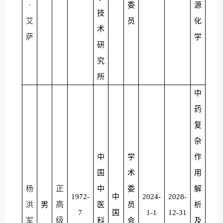
·
委
源
技
艾
员
化
术
萨
学
研
究
所
中
药
复
杂
中
学
作
国
术
用
正
杨
中
委
解
1972-
中
2024-
2028-
高
洪
男
医
员
析
7
国
1-1
12-31
级
军
科
会
及