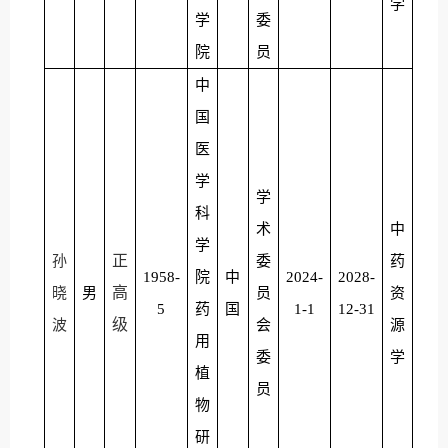
学
学
委
院
员
中
国
医
学
学
科
术
中
学
正
孙
委
药
1958-
院
中
2024-
2028-
高
晓
男
员
资
5
药
国
1-1
12-31
级
波
会
源
用
委
学
植
员
物
研