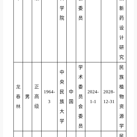
学
委
新
院
员
药
设
计
研
究
学
民
中
术
族
央
正
龙
委
植
1964-
民
中
2024-
2028-
高
春
男
员
物
3
族
国
1-1
12-31
级
林
会
资
大
委
源
学
员
学
民