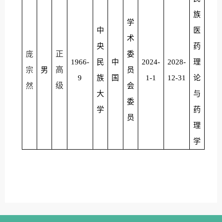
族
学
中
医
术
央
药
正
庞
委
1966-
民
中
2024-
2028-
理
高
宗
男
员
9
族
国
1-1
12-31
论
级
然
会
大
与
委
学
药
员
理
学