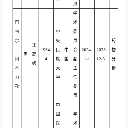
员
学
再
术
帕
中
委
尔
央
员
药
正
·
1964-
民
中
会
2024-
2028-
物
高
男
阿
4
族
国
副
1-1
12-31
分
级
不
大
主
析
力
学
任
孜
委
员
中
国
学
医
术