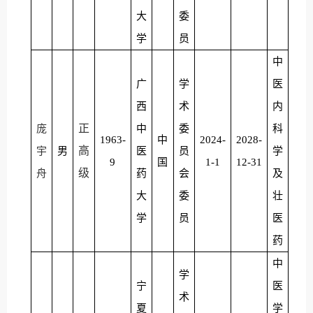
大
委
学
员
中
广
学
医
西
术
内
正
庞
中
委
科
1963-
中
2024-
2028-
高
宇
男
医
员
学
9
国
1-1
12-31
级
舟
药
会
及
大
委
壮
学
员
医
药
中
学
宁
医
术
夏
学