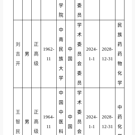
学
委
院
员
学
民
中
术
族
南
正
刘
委
药
1962-
民
中
2024-
2028-
高
吉
男
员
药
11
族
国
1-1
12-31
级
开
会
物
大
委
化
学
员
学
中
学
国
术
中
正
王
中
委
1964-
中
2024-
2028-
药
高
智
男
医
员
11
国
1-1
12-31
化
级
民
科
会