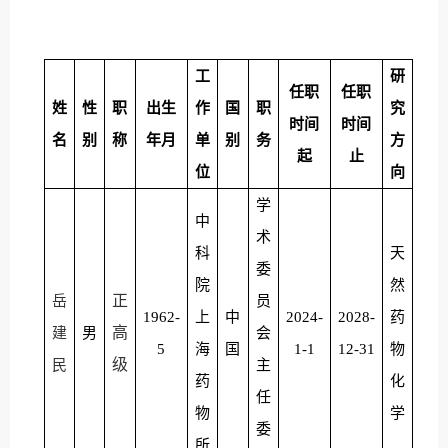
工
研
任职
任职
姓
性
职
出生
作
国
职
究
时间
时间
名
别
称
年月
单
别
务
方
起
止
位
向
学
中
术
科
天
委
院
然
正
岳
员
1962-
上
中
2024-
2028-
药
高
建
男
会
5
海
国
1-1
12-31
物
级
民
主
药
化
任
物
学
委
所