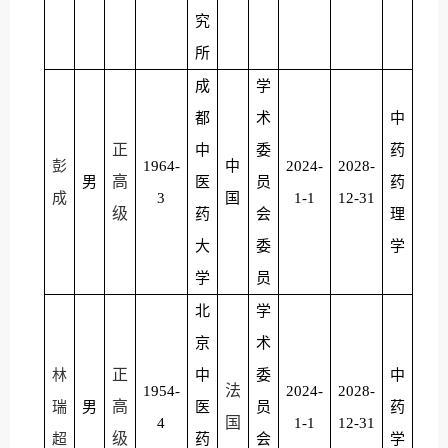
究
所
成
学
都
术
中
正
中
委
药
彭
1964-
中
2024-
2028-
高
男
医
员
药
成
3
国
1-1
12-31
级
药
会
理
大
委
学
学
员
北
学
京
术
正
林
中
委
中
法
1954-
2024-
2028-
高
瑞
男
医
员
药
国
4
1-1
12-31
级
超
药
会
学