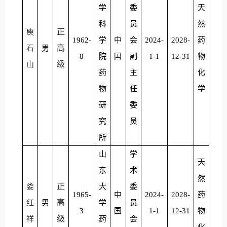
学
委
天
科
员
然
正
庾
1962-
学
中
会
2024-
2028-
药
高
石
男
8
院
国
副
1-1
12-31
物
级
山
药
主
化
物
任
学
研
委
究
员
所
山
学
天
东
术
然
正
娄
大
委
1965-
中
2024-
2028-
药
高
红
男
学
员
3
国
1-1
12-31
物
级
祥
药
会