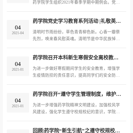
药学院学生组织2021年春季学期中期例会。党总
参与创新创业类竞赛，培养学生创新创业能力。
支书记路义旭老师与会指导，团委书记秦晨老师
据了解，本次创业创意大赛全校共有140支队伍参
主持会议，学院团委、研究生会和本科学生会全
加，经校外专...
药学院党史学习教育系列活动 |礼敬英魂，慎终追远
体学生干部参会。 会上，路义旭书记就本学期学
04
生工作的各个方面做了指示和要求。他强调，要
清明时节雨纷纷，草色青青柳色新。心香一瓣祭
2021-04
重视建设具有药学院特色的系列品牌活动，以优
先烈，唤来春风慰英魂。清明节是中华民族悼念
质活动为载体更好地打造“第二课堂”；同时路书
逝者、寄托哀思、缅怀先烈的传统节日。在清明
记指出，要做好开展学校学院各项工作后的宣
节到来之际，药学院团委了开展“网上清明祭英
传，在工作质量和...
药学院召开本科新生寒假安全离校教育主题班会
烈”主题活动，深入推进党史学习教育，缅怀革命
04
先烈，传承红色基因，不断增强青年学生干部爱
为进一步做好寒假期间学生的安全教育，增强学
2021-01
党爱国爱社会主义的情感。 桃花红雨英雄血，碧
生疫情防控的责任意识，提高同学们的安全防范
海丹霞志士心。今日神州看奋起，陵园千古慰忠
能力，药学院20级本科中药学班于12月31日在一
魂。药学院团委积极响应国家政府“文明祭祀”的
号楼二层会议室召开寒假“文明离校，安全回家”
号召，将网络平...
药学院召开“遵守学生管理制度，维护学术科学规范” 主题班会
主题班会，药学院党总支书记路义旭老师、副院
04
长、副书记黄火强老师、团委书记秦晨老师出席
为进一步增强药学院精神文明建设，加强校风学
2021-01
本次会议。黄火强老师首先向同学们介绍了下学
风建设，强化学生遵守校规校纪的意识，学院于
期的学业安排，提示同学们做好应对变化的准
2020年12月28日下午在一号教学楼二层东配会议
备，提早规划，长远考虑，以期获得满意的成
室召开“遵守学生管理制度，维护学术科学规范”
绩。 路义旭老师鼓励同...
回顾|药学院“新生引航”之遵守校规校纪专项教育活动
为主题的班会，传达学校相关要求，强化学生遵