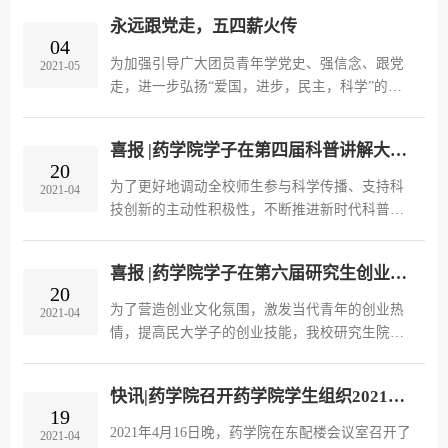
开幕式和一系列赛事，下面就一同欣赏一下老师
永远跟党走，五四薪火传
和同学们的风采吧！开幕式入场式上，除了本硕
04
博36名同学外，药学院党总支书记路义旭老师和
为加强引导广大团员青年学党史、强信念、跟党
2021-05
副书记、副院长黄火强老师也加入到了方阵中
走，进一步弘扬“爱国，进步，民主，科学”的五
来，老师同学们踏着整齐的步伐，手拿国旗，喊
四精神，厚植爱党、爱国、爱社会主义情感，药
着“悠悠陈情，药学同行；不忘初心，砥砺前行”
学院团委组织各基层团支部开展以“永远跟党走，
的口号走过主席台，...
喜报 |药学院学子在第四届科普讲解大赛中喜获佳绩
五四薪火传”为主题的五四观影团日活动。 2020
20
级中药学团支部观看了影片《建党伟业》并写下
为了更好地调动全校师生参与科学传播、支持科
2021-04
感想：通过观看这个影片我们了解到了从辛亥革
技创新的主动性积极性，不断推进新时代科普工
命后到中国共产党第一次全国代表大会召开为
作，2021年4月1日，我校第四届科普讲解大赛顺
止，十年间中国发生的一系列重大历史事件。同
利举办，此次比赛由科研处、教务处、研究生院
时毛泽东、李大钊...
喜报 |药学院学子在第六届研究生创业创意大赛中喜获佳绩
联合主办，生命与环境科学学院承办，是面向全
20
校的科普讲解大赛。我院2020级硕士郭颖同学在
为了营造创业文化氛围，激发当代青年的创业热
2021-04
学校举办的第四届科普讲解大赛中以总分第三名
情，提高民大学子的创业技能，我校研究生院隆
的成绩，荣获校级二等奖。 郭颖以《科学实验中
重举行以“青春昂扬·创出主场”为主题的第六届研
的小鼠》为科普讲解主题，在演讲中主要介绍了
究生创意创业大赛。经过激烈角逐，最终我院学
科学实验小鼠和普...
快讯|药学院召开药学院学生组织2021年春季学期中期例会
子不负众望，在此次比赛获得三等奖。三等奖一
19
类新药物“蛇含委陵菜酸”靶向治疗非小细胞肺癌
2021年4月16日晚，药学院在东配楼会议室召开了
2021-04
药学院历来高度重视产学研结合，大力支持学生