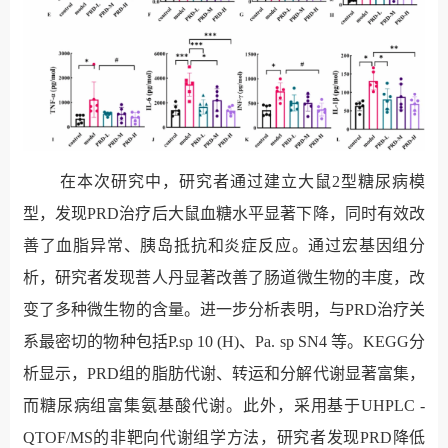
在本次研究中，研究者通过建立大鼠
2
型糖尿病模
型，发现
PRD
治疗后大鼠血糖水平显著下降，同时有效改
善了血脂异常、胰岛抵抗和炎症反应。通过宏基因组分
析，研究者发现菩人丹显著改善了肠道微生物的
丰度，
改
变了多种微生物的含量。进一步分析表明，与
PRD
治疗关
系最密切的物种包括
P.sp 10 (H)
、
Pa. sp SN4
等。
KEGG
分
析显示，
PRD
组的脂肪代谢、转运和分解代谢显著富集，
而糖尿病组富集氨基酸代谢。此外，采用基于
UHPLC -
QTOF/MS
的非靶向代谢组学方法，研究者发现
PRD
降低