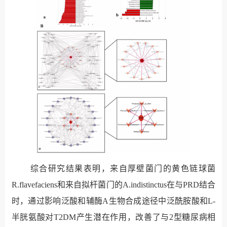
综合研究结果表明，来自厚壁菌门的黄色链球菌
R.flavefaciens
和来自拟杆菌门的
A.indistinctus
在与
PRD
结合
时，通过影响泛酸和辅酶
A
生物合成途径中泛酰胺酸和
L-
半胱氨酸对
T2DM
产生潜在作用，改善了与
2
型糖尿病相