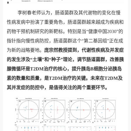
李树春老师认为，肠道菌群及其代谢物的变化在慢
性病发病中扮演了重要角色，肠道菌群越来越成为疾病和
药物干预机制研究的新靶标。特别是当
“
健康中国
2030
”
的
指针指向慢性病防控，肠道菌群这个
“
第二基因组
”
正在成
为新的战略要地。
庞宗然教授
提到
，代谢性疾病及并发症
的发生涉及
“
土壤
”
和
“
种子
”
理论
，调节肠道菌群，改善胰
腺微循环是
T2DM
治疗的核心，提升
胰岛
B
细胞分泌
胰岛
素的数量和质量，是
T2DM
治疗的关键。未来在
T2DM
及
其并发症的防控中，是值得关注的两个重要环节。