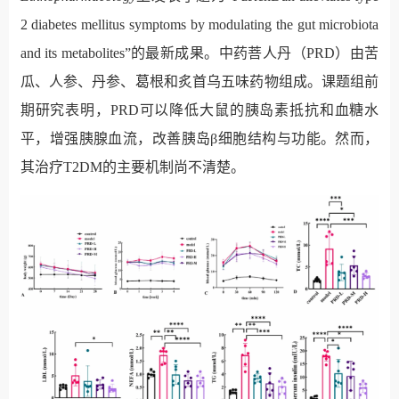
2 diabetes mellitus symptoms by modulating the gut microbiota
and its metabolites
”
的最新成果。中药菩人丹
（
PRD
）
由苦
瓜、人参、丹参、葛根和
炙
首乌五味药物组成。课题组前
期研究表明，
PRD
可以降低大鼠的胰岛素抵抗和血糖水
平，增强胰腺血流，改善胰岛
β
细胞结构
与功能
。然而，
其治疗
T2DM
的主要机制尚不清楚。