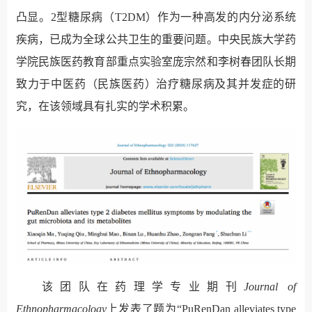
凸显。
2
型糖尿病
（
T2DM
）
作为一种高发的内分泌
系统
疾病
，已成为全球公共卫生的重要问题。中央民族大学药
学院民族医药教育部重点实验室庞宗然
和
李树春团队长期
致力于中医药（民族医药）治疗糖尿病及其并发症的研
究，在该领域具有扎实的学术积累。
该团队在药理学专业期刊
Journal of
Ethnopharmacology
上发表了题为
“
PuRenDan alleviates type