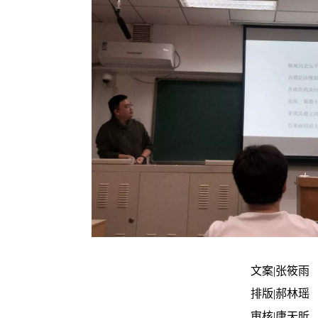
文案|张筱雨
排版|郝林瑶
审核|唐天昕