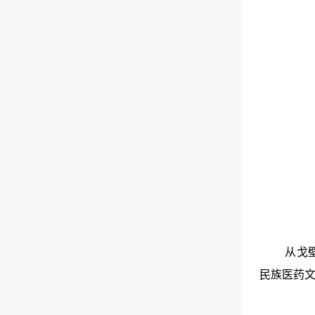
从戈
民族医药