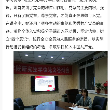
课。她首先讲了党章的地位和作用、党章的主要内容，强
调，只有了解党章，尊崇党章，才能真正在思想上入党。
在讲座中，她还用了很多生动的事例和优秀共产党员的事
迹，激励全体入党积极分子端正入党动机，坚定信仰，树
立“四个意识”，践行全心全意为人民服务的宗旨，以实际
行动接受党组织的考验，争取早日加入中国共产党。