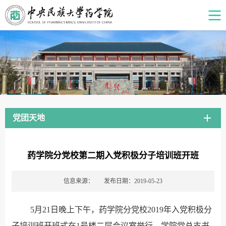
党团天地
药学院分党校第二期入党积极分子培训班开班
信息来源：
发布日期：2019-05-23
5月21日晚上下午，药学院分党校2019年入党积极分
子培训班开班式在1号楼二层会议室举行。学院党总支书