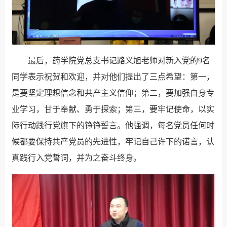
最后，药学院党总支书记路义旭老师对新入党的9名
同学表示祝贺和欢迎，并对他们提出了三点希望：第一，
是要坚定理想信念和共产主义信仰；第二，要加强自身专
业学习，甘于奉献、勇于探索；第三，要牢记使命，以实
际行动践行党旗下的铮铮誓言。他强调，每名党员任何时
候都要保持共产党员的先进性，牢记自己许下的诺言，认
真践行入党誓词，并为之奋斗终身。