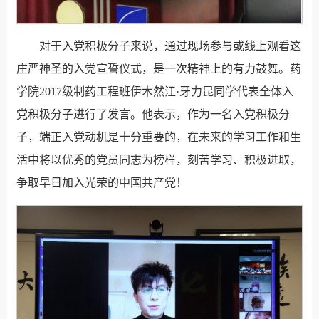
对于入党积极分子来说，通过现场参与或线上观看这
庄严神圣的入党宣誓仪式，是一次精神上的有力鼓舞。药
学院2017级制药工程班伊木然江·牙力昆同学代表全体入
党积极分子进行了发言。他表示，作为一名入党积极分
子，端正入党动机是十分重要的，在未来的学习工作和生
活中将以优秀的党员同志为榜样，刻苦学习、积极进取，
争取早日加入光荣的中国共产党！