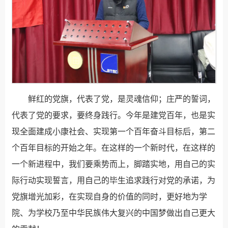
鲜红的党旗，代表了党，是灵魂信仰；庄严的誓词，
代表了党的要求，要终身践行。今年是建党百年，也是实
现全面建成小康社会、实现第一个百年奋斗目标后，第二
个百年目标的开始之年。在这样的一个新时代，在这样的
一个新进程中，我们要乘势而上，脚踏实地，用自己的实
际行动实现誓言，用自己的毕生追求践行对党的承诺，为
党旗增光加彩，在实现自身的价值的同时，更好地为学
院、为学校乃至中华民族伟大复兴的中国梦做出自己更大