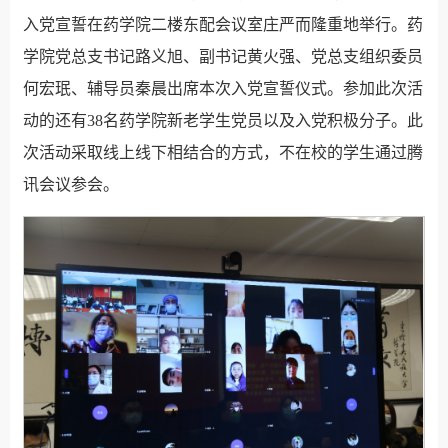
入党宣誓在药学院二楼东配会议室庄严而隆重地举行。药
学院党总支书记路义旭、副书记黄火强、党总支组织委员
何宏珉、辅导员秦晨出席本次入党宣誓仪式。参加此次活
动的还有38名药学院新老学生党员以及入党积极分子。此
次活动采取线上线下相结合的方式，不在校的学生通过腾
讯会议参会。