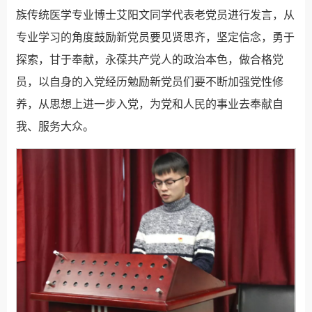
族传统医学专业博士艾阳文同学代表老党员进行发言，从
专业学习的角度鼓励新党员要见贤思齐，坚定信念，勇于
探索，甘于奉献，永葆共产党人的政治本色，做合格党
员，以自身的入党经历勉励新党员们要不断加强党性修
养，从思想上进一步入党，为党和人民的事业去奉献自
我、服务大众。