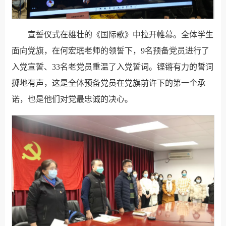
宣誓仪式在雄壮的《国际歌》中拉开帷幕。全体学生
面向党旗，在何宏珉老师的领誓下，9名预备党员进行了
入党宣誓、33名老党员重温了入党誓词。铿锵有力的誓词
掷地有声，这是全体预备党员在党旗前许下的第一个承
诺，也是他们对党最忠诚的决心。