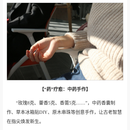
【“药”疗愈：中药手作】
“玫瑰8克、藿香5克、香薷5克……”，中药香囊制
作、草本冰箱贴DIY、原木串珠等创意手作，让古老智慧
在指尖焕发新生。