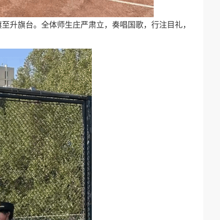
旗至升旗台。全体师生庄严肃立，奏唱国歌，
行注目礼，