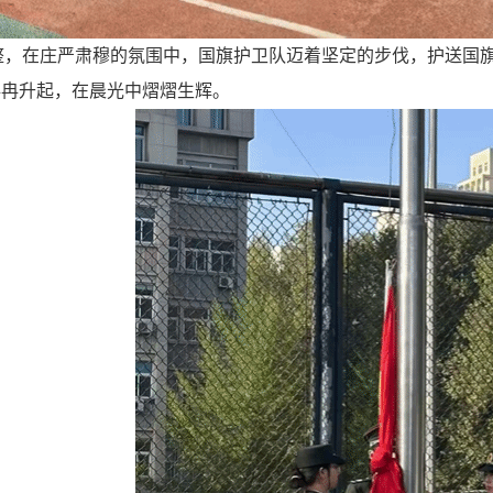
整，在庄严肃穆的氛围中，国旗护卫队迈着坚定的步伐，护送国
冉冉升起，在晨光中熠熠生辉。