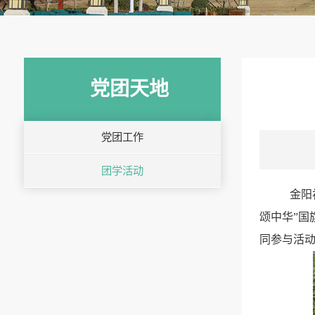
党团天地
党团工作
团学活动
金阳
颂中华”国
同参与活