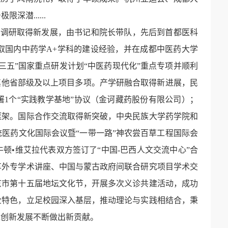
潜......
科调研取得新发展，
由书记和院长带队，先后到首都医科
取国内中药学
A+
学科的建设经验，并在成都中医药大学
三五”国家重点研发计划“中医药现代化”重点专项并顺利
增其他省部级及以上项目多项。产学研融合取得新进展，民
1个“实践教学基地”协议（金诃藏药股份有限公司）；
框架。国际合作交流取得新突破，中央民族大学药学院和
统医药文化国际会议暨“一带一路”神农尝百草工程国际会
顿•维艾拉代表双方签订了“中国-巴西人文交流中心”合
享外专学术讲座、中国与蒙古政府间联合研究项目学术交
京市第十五届地坛文化节，开展多次义诊共建活动，成功
业特色，立足校园深入基层，推动理论与实践相结合，秉
承创新发展不断做出新贡献。