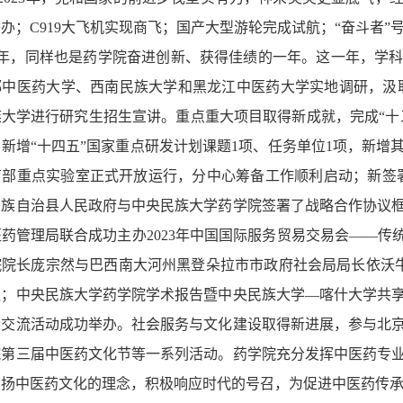
办；C919大飞机实现商飞；国产大型游轮完成试航；“奋斗者”号极限深
23年，同样也是药学院奋进创新、获得佳绩的一年。这一年，学
都中医药大学、西南民族大学和黑龙江中医药大学实地调研，汲
族大学进行研究生招生宣讲。
重点重大项目取得新成就，完成“十
新增“十四五”国家重点研发计划课题1项、任务单位1项，新
育部重点实验室正式开放运行，分中心筹备工作顺利启动；新签署
侗族自治县人民政府与中央民族大学药学院签署了战略合作协议
药管理局联合成功主办2023年中国国际服务贸易交易会——传
院长庞宗然与巴西南大河州黑登朵拉市市政府社会局局长依沃牛
议；中央民族大学药学院学术报告暨中央民族大学—喀什大学共
际交流活动成功举办。社会服务与文化建设取得新进展，参与北
院第三届中医药文化节等一系列活动。药学院充分发挥中医药专
发扬中医药文化的理念，积极响应时代的号召，为促进中医药传