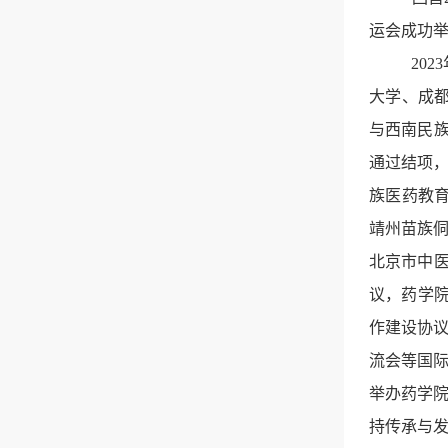
运会成功举
20
大学、成
与西南民
通过结项，
族医药教
靖州苗族
北京市中医
议，药学院
作建设协
流会等国
举办药学
持传承与