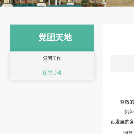
党团天地
党团工作
团学活动
尊敬
岁序
设发展的
回首