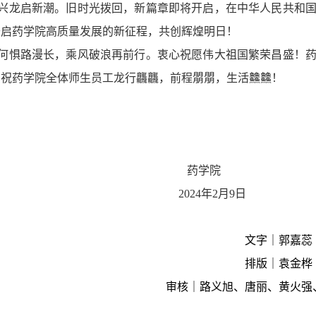
兴龙启新潮。旧时光拨回，新篇章即将开启，在中华人民共和国
开启药学院高质量发展的新征程，共创辉煌明日！
何惧路漫长，乘风破浪再前行。衷心祝愿伟大祖国繁荣昌盛！
，祝药学院全体师生员工龙行龘龘，前程朤朤，生活䲜䲜！
药学院
2024年2月9日
文字｜郭嘉蕊
排版｜袁金桦
审核｜路义旭、唐丽、黄火强