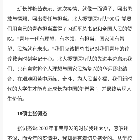
班长郭艳茹表示，这次疫情，就像一面镜子，照出勇
敢与懦弱，照出责任与担当。北大援鄂医疗队“90后”党员
们用自己的青春担当赢得了习近平总书记和全国人民的赞
叹。“青年一代有理想，有本领，有担当，国家就有希
望，民族就有未来。”我们应该把总书记对我们青年的谆
谆教诲时刻牢记于心。北大援鄂医疗队的先进事迹启示我
们，只有自觉将个人理想与国家民族复兴的命运紧密结
合，在艰难困苦中历练、奋斗，为人民谋幸福，我们新时
代的大学生才能真正成长为中国的“脊梁”，并最终实现人
生价值。
18硕士张佩杰
张佩杰说:2003年非典爆发的时候我还太小，感触还
不深，而今年的疫情中，我却是有着切身感受的。从学校