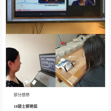
部分感想
18硕士郭艳茹