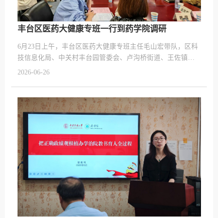
丰台区医药大健康专班一行到药学院调研
6月23日上午，丰台区医药大健康专班主任毛山宏带队，区科
技信息化局、中关村丰台园管委会、卢沟桥街道、王佐镇及
属地企业代表等一行13人到访中央民族大学药学院，开展校
2026-06-26
企地合作调研座谈。中央民族大学科研处副处长陈笑，药学
院院长庞宗然、党总支副书记兼副院长黄火强、副院长唐
丽，生命与环境科学学院副院长陈坦以及两院骨干教师代表
参会。会议由唐丽主持。座谈会上，双方紧扣深化科技成果
产业化落地、共建民族药中试转化载体...