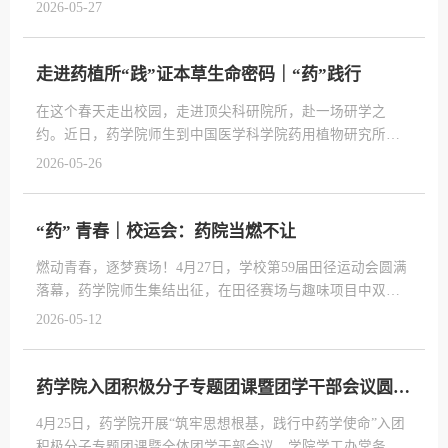
队实践+个人打卡”的多元模式，把专业知识、红色感悟与文
2026-05-27
化探索统统装进春天，解锁红色、文博、科研、科创四大板
块春日“践宝图”——【追寻红色足迹，汲取青春正能量】大家
接力打卡北大红楼、香山革命纪念地、天安门广场、中国人
走进药植所“践”证本草生命密码｜“药”践行
民革命军事博物馆、中山公园来今雨轩等红色点位。行走在
在这个春天走出校园，走进顶尖科研院所，赴一场研学之
一个个红色旧址之间，重温峥...
约。近日，药学院师生到中国医学科学院药用植物研究所，
开展“识本探源 科创兴药”主题研学。这次研学不仅是一次沉
2026-05-26
浸式的中医药文化之旅，更是一场关于生命密码的探索。快
跟着我们的镜头，一起解锁这场“本草奇遇记”吧！【识本探源 
探秘药用植物大千世界】第一站大家直奔药植所药用植物
“药” 青春｜校运会：药院当燃不让
园。春日草木葱茏、繁花缀枝，鸢尾、芍药竞相绽放，一草
燃动青春，逐梦赛场！4月27日，学校第59届田径运动会圆满
一木皆藏药用玄机。专业导师现...
落幕，药学院师生集结出征，在田径赛场与趣味项目中双线
发力，以青春之姿赴拼搏之约。【方队风采：薪传药韵，礼
2026-05-12
赞青春】伴随着激昂的旋律，药学院方阵迈着整齐划一的步
伐，昂首阔步走过主席台。行进间，师生默契配合、动作协
同，拼接出药学院院徽——每一个动作都凝聚着集体的向心
药学院入团积极分子专题团课暨团学干部会议圆满召开|逐光入团践初心 “药”以青春赴新程
力，每一次驻足都彰显着药院师生的精气神。方阵中融入中
4月25日，药学院开展“筑牢思想根基，践行中药学使命”入团
药学特色元素“四君子汤”，将“君...
积极分子专题团课暨全体团学干部会议。学院学工办常务副