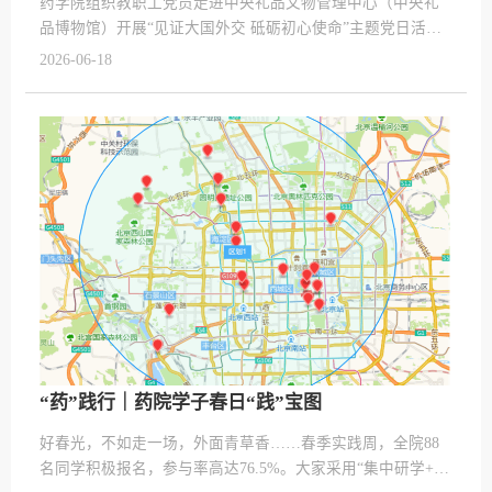
药学院组织教职工党员走进中央礼品文物管理中心（中央礼
品博物馆）开展“见证大国外交 砥砺初心使命”主题党日活
动，在沉浸式研学中校准政绩观、凝聚实干精气神。作为高
2026-06-18
校教师党员，要把从国礼中汲取的精神养分转化为立足岗
位、实干担当的实际行动，始终坚守立德树人初心，沉心治
学、潜心科研、用心育人，深耕教育教学与科研创新主业，
切实将研学成效转化为履职尽责、干事创业的强大动力。
“药”践行｜药院学子春日“践”宝图
好春光，不如走一场，外面青草香……春季实践周，全院88
名同学积极报名，参与率高达76.5%。大家采用“集中研学+组