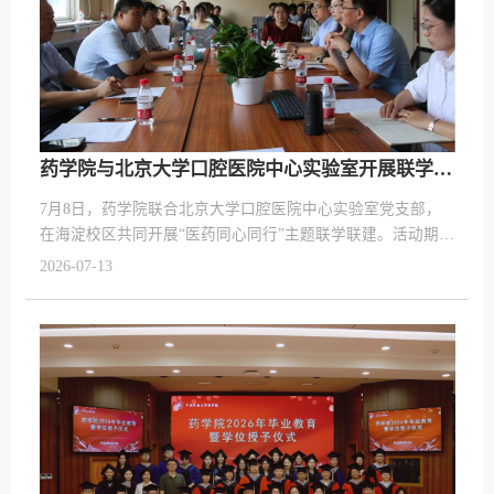
药学院与北京大学口腔医院中心实验室开展联学联建
7月8日，药学院联合北京大学口腔医院中心实验室党支部，
在海淀校区共同开展“医药同心同行”主题联学联建。活动期
间，双方召开专题座谈会。药学院党总支书记董真祎表示，
2026-07-13
面向“健康中国”战略与中医药现代化发展的时代需求，药学院
与北大口腔医院中心实验室肩负着共同的时代使命。双方医
药同源、地缘相近、人缘相亲，希望通过联学联建促进理论
共学、经验共鉴、资源共享、难题共解、发展共促。