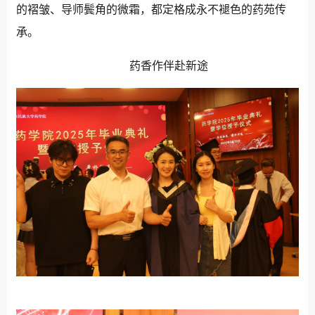
的褶皱、导师鬓角的微霜，都定格成永不褪色的药苑传
承。
药香作伴赴新途