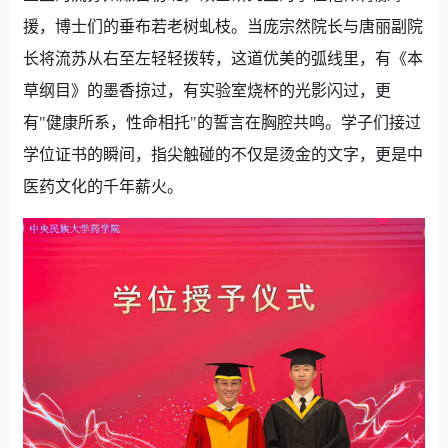
援，博士们的垂布若老树虬枝。当庞宗然院长与唐丽副院
长将流苏从右至左轻轻拨转，这道优美的弧线里，有《本
草纲目》的墨香掠过，有实验室烧杯的光影闪过，更
有
"
健康所系，性命相托
"
的誓言在胸腔共鸣。学子们接过
学位证书的瞬间，指尖触碰的不仅是烫金的文字，更是中
医药文化的千年薪火。