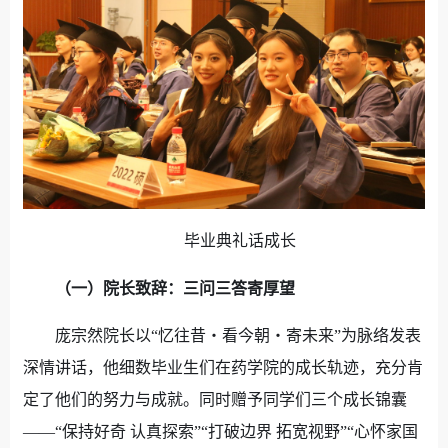
毕业典礼话成长
（一）院长致辞：三问三答寄厚望
庞宗然院长以“忆往昔
・
看今朝
・
寄未来”为脉络发表
深情讲话，他细数毕业生们在药学院的成长轨迹，充分肯
定了他们的努力与成就。同时赠予同学们三个成长锦囊
——“保持好奇 认真探索”“打破边界 拓宽视野”“心怀家国