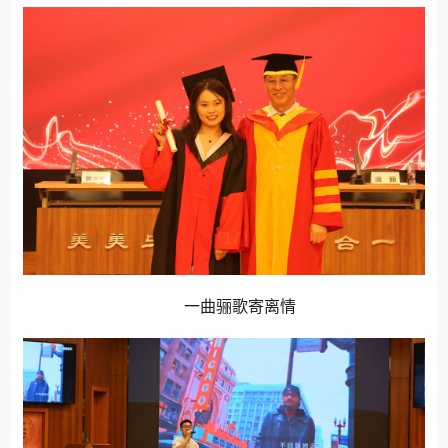
一曲骊歌寄离情