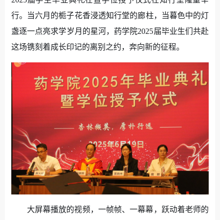
行。当六月的栀子花香浸透知行堂的廊柱，当暮色中的灯
盏逐一点亮求学岁月的星河，药学院2025届毕业生们共赴
这场镌刻着成长印记的离别之约，奔向新的征程。
大屏幕播放的视频，一帧帧、一幕幕，跃动着老师的