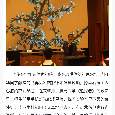
“我会牢牢记住你的脸，我会珍惜你给的思念”，苦阿
华同学献唱的《再见》的旋律如蝶翼轻颤，撩动着每个人
心底的离别琴弦；在宋晓月、滕允同学《追光者》的歌声
里，师生们用手机灯光织成星海，恍若实验室里不灭的紫
外灯；毕业生杜纪阳《认真地老去》，有点悲伤但也有点