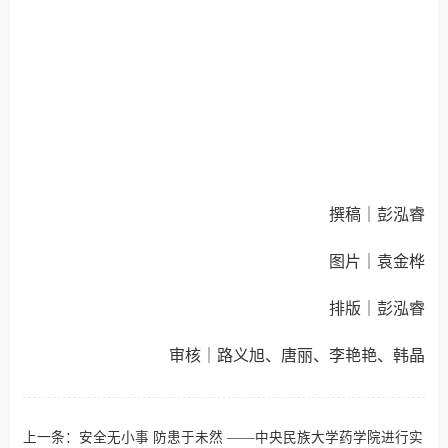
撰稿｜彭泓睿
图片｜
袁金桦
排版｜
彭泓睿
审核｜路义旭、唐丽、李艳艳、韩晶
上一条：
安全无小事 防患于未然 ——中央民族大学药学院进行实