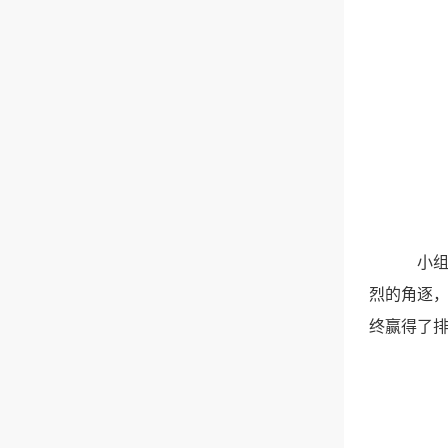
小
烈的角逐，
终赢得了