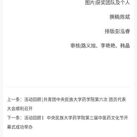
图片
|获奖团队及个人
撰稿
|陈斌
排版
|
彭泓睿
审核
|
路义旭、李艳艳、韩晶
上一条：
活动回顾￨共青团中央民族大学药学院第六次 团员代表
大会顺利召开
下一条：
活动回顾 ▏中央民族大学药学院第三届中医药文化节开
幕式成功举办