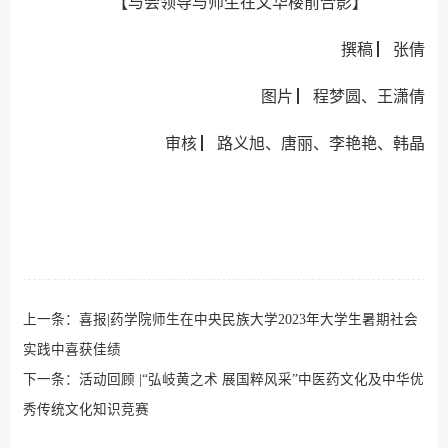
【与会领导与师生在文华楼前合影】
撰稿
▏
张倩
图片
▏
程梦圆、王潇倩
审核
▏
路义旭、
唐丽、
李艳艳、韩晶
上一条：
喜报|药学院师生在中央民族大学2023年大学生暑期社会
实践中喜获佳绩
下一条：
活动回顾 |“弘岐黄之术 展国粹风采”中医药文化及中华优
秀传统文化知识竞赛