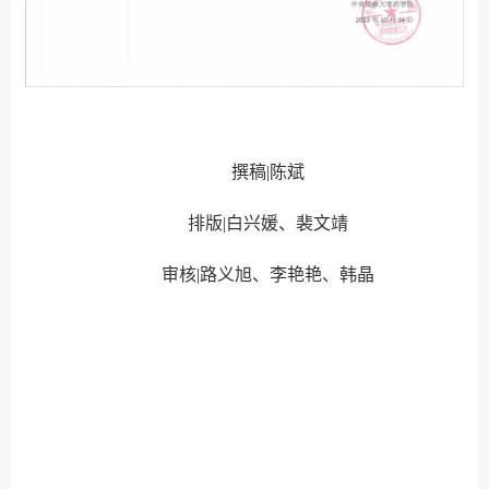
撰稿|陈斌
排版|白兴媛、裴文靖
审核|路义旭、李艳艳、韩晶