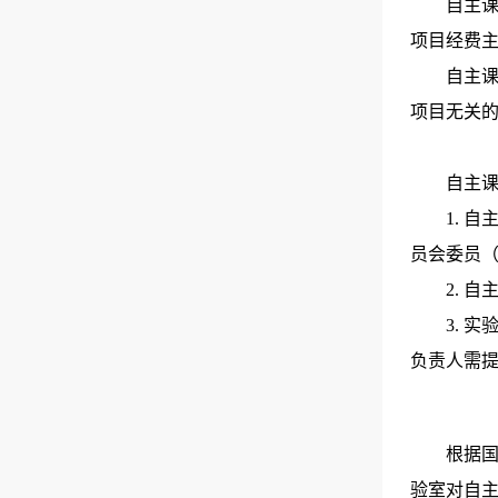
自主课
项目经费
自主
项目无关
自主
1. 
员会委员（
2. 
3. 
负责人需
根据
验室对自