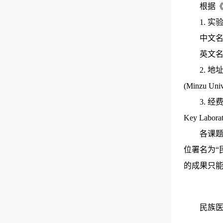
根据
1. 
中文
英文名称：K
2. 地
(Minzu Univ
3. 经
Key Laborat
各课
位署名为“
的成果只
民族医