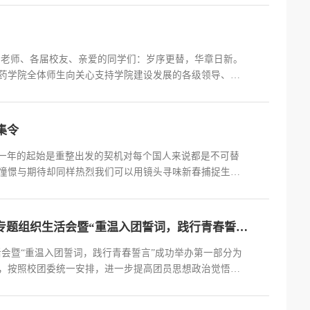
示】...
、老师、各届校友、亲爱的同学们：岁序更替，华章日新。
药学院全体师生向关心支持学院建设发展的各级领导、家
的问候和衷心的祝福！回首2023年，党和国家的前进步
。杭州亚运会、成都大运会成功举办；...
集令
是新一年的起始是重整出发的契机对每个国人来说都是不可替
憧憬与期待却同样热烈我们可以用镜头寻味新春捕捉生活
；或是留校为自己的学业和实验努力奋斗，收获满满……
上，朝气蓬勃的精神风貌，...
活动回顾￨药学院“凝心铸魂学思想，强国复兴显担当”专题组织生活会暨“重温入团誓词，践行青春誓言”成功举办
活会暨“重温入团誓词，践行青春誓言”成功举办第一部分为
，按照校团委统一安排，进一步提高团员思想政治觉悟，
凝心铸魂学思想，强国复兴显担当”专题组织生活会暨“重温入团
记/...