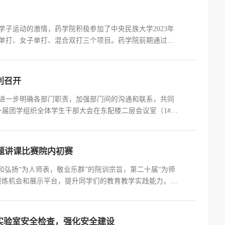
学子运动的激情，药学院积极参加了中央民族大学2023年
单打、女子单打、混合双打三个项目。药学院前期通过面
、胡海成、蔡大伦、罗东伟、张晨朝、胡斌六位运动员代
赛于11月2...
利召开
进一步明确各部门职责，加强部门间的沟通和联系，共同
一届团学组织全体学生干部大会在东配楼二层会议室（1#东
师、药学院办公室/党团与学生工作办公室主任李艳艳老师、
委、第七...
题讲课比赛院内初赛
和弘扬“为人师表，敬业乐群”的院训宗旨，第二十届“为师
锻炼机会和展示平台，提升同学们的教育教学实践能力，在
学“为师之道”主题讲课比赛药学院初赛在学院304教室举
学。...
实验室安全检查，强化安全建设