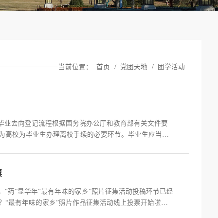
当前位置：
首页
/
党团天地
/
团学活动
、毕业去向登记流程根据国务院办公厅和教育部有关文件要
作为高校为毕业生办理离校手续的必要环节。毕业生应当按
s:// dj.ncss.cn，以下简称“登记系统”)完成毕业去向
s:...
票
，“药”显华年“最有年味的家乡”照片征集活动投稿环节已经
？“最有年味的家乡”照片作品征集活动线上投票开始啦，
投一次，且每人只能选择1个最佳作品投票截止时间：2月