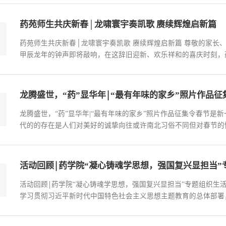
27日24时奖励设置：一等奖一名，二等奖两名，三等奖三名【作品展
药苑师生共庆新春│龙啸寰宇奏凯歌 赓续辉煌启新篇
药苑师生共庆新春│龙啸寰宇奏凯歌 赓续辉煌启新篇 尊敬的家长
甲辰龙年的钟声即将敲响，在这辞旧迎新、欢乐祥和的喜庆时刻，
长朋友、离退休老同志及家属、海内外校友和社会各界人士致以诚挚
伐坚实有力，神采奕奕更显底气，经历了风雨洗礼，取得了丰硕成果
龙腾盛世，“药”显华年￨“最有年味的家乡”照片作品征
龙腾盛世，“药”显华年|“最有年味的家乡”照片作品征集令春节
代的的存在是人们对美好的诚挚向往或许南北习俗不同但对春节的
的美好瞬间！你的春节是怎么过的呢？是回家与亲人朋友团圆欢聚
为传承中华优秀传统文化，值此新春佳节之际，展现药苑学子积极向
活动回顾￨药学院“凝心铸魂学思想，强国复兴显担当”专题组织生
学习贯彻习近平新时代中国特色社会主义思想主题教育的总体部署
坚定理想信念药学院研究生团支部于2024年1月10日成功召开“
誓词，践行青春誓言活动”。本次会议线上线下同步开展。药学院团委书