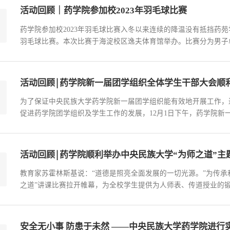
活动回顾｜药学院参加校2023年羽毛球比赛
药学院参加校2023年羽毛球比赛入冬以来连续的降温没有抵挡药苑
羽毛球比赛。本次比赛于海淀校区逸夫体育馆举办。比赛分为男子
向全院同学征集报名，院内选拔赛选拔等环节，最终遴选出包骞航
表药学院参加本次羽毛球比赛。让我们一起来回顾比赛的精彩瞬间吧！比
活动回顾￨药学院新一届团学组织全体学生干部大会顺
为了保证中央民族大学药学院新一届团学组织能有效地开展工作，
促进药学院团学组织及学生工作的发展，12月1日下午，药学院新
216）召开。药学院党总支书记路义旭书记、药学院副院长唐丽老
药学院团委书记/专职辅导员韩晶老师出席本次会议，药学院第六届团
活动回顾￨药学院顺利举办中央民族大学“为师之道”主
教育家苏霍林斯基说：“道德是照亮全面发展的一切光源。”为传承
之道”讲课比赛拉开帷幕，为全校学生提供为人师表、传道授业的
全校范围内营造良好的师风师德氛围。11月17日下午，中央民族大
行。本次比赛有一位选手报名参加，她是来自2023级硕士班的滕允同
安全无小事 防患于未然 ——中央民族大学药学院进行